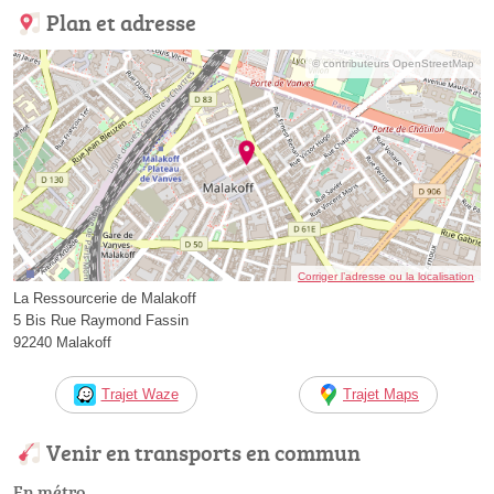
Plan et adresse
© contributeurs OpenStreetMap
Corriger l’adresse ou la localisation
La Ressourcerie de Malakoff
5 Bis Rue Raymond Fassin
92240 Malakoff
Trajet Waze
Trajet Maps
Venir en transports en commun
En métro