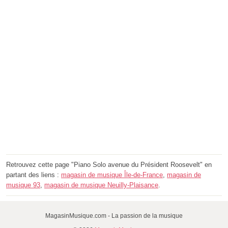
Retrouvez cette page "Piano Solo avenue du Président Roosevelt" en
partant des liens :
magasin de musique Île-de-France
,
magasin de
musique 93
,
magasin de musique Neuilly-Plaisance
.
MagasinMusique.com - La passion de la musique