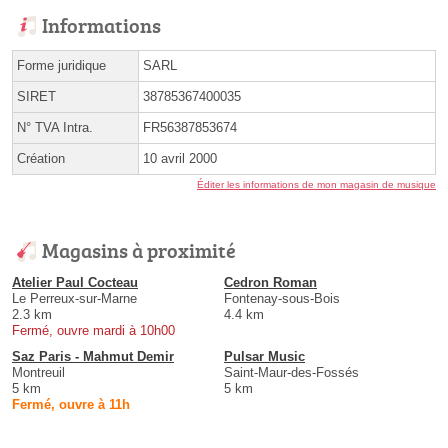
Informations
Forme juridique
SARL
SIRET
38785367400035
N° TVA Intra.
FR56387853674
Création
10 avril 2000
Éditer les informations de mon magasin de musique
Magasins à proximité
Atelier Paul Cocteau
Cedron Roman
Le Perreux-sur-Marne
Fontenay-sous-Bois
2.3 km
4.4 km
Fermé, ouvre mardi à 10h00
Saz Paris - Mahmut Demir
Pulsar Music
Montreuil
Saint-Maur-des-Fossés
5 km
5 km
Fermé, ouvre à 11h