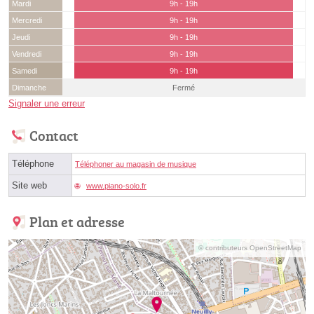
Mardi
9h - 19h
Mercredi
9h - 19h
Jeudi
9h - 19h
Vendredi
9h - 19h
Samedi
9h - 19h
Dimanche
Fermé
Signaler une erreur
Contact
Téléphone
Téléphoner au magasin de musique
Site web
www.piano-solo.fr
Plan et adresse
© contributeurs OpenStreetMap