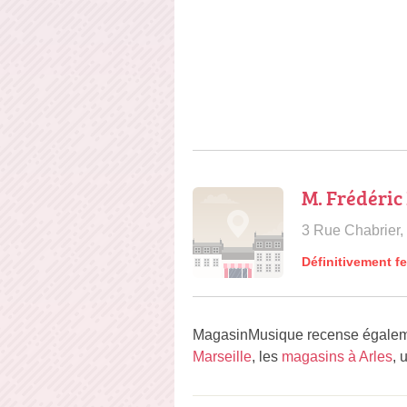
M. Frédéric
3 Rue Chabrier,
Définitivement f
MagasinMusique recense égaleme
Marseille
, les
magasins à Arles
, 