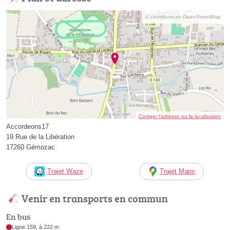
© contributeurs OpenStreetMap
Corriger l’adresse ou la localisation
Accordeons17
19 Rue de la Libération
17260 Gémozac
Trajet Waze
Trajet Maps
Venir en transports en commun
En bus
Ligne 159, à 222 m