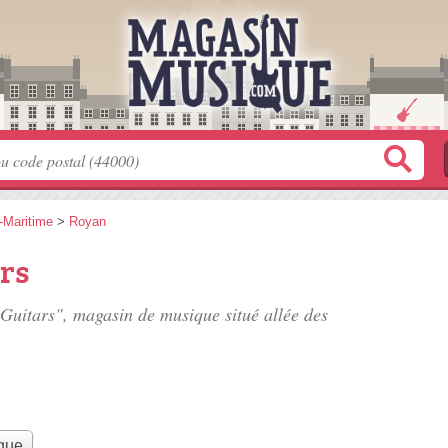
-Maritime
>
Royan
rs
n Guitars", magasin de musique situé
allée des
que