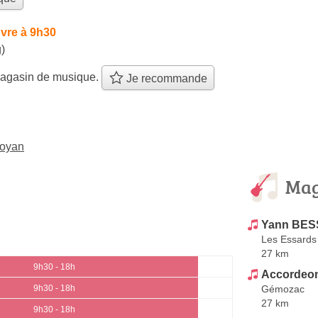
vre à 9h30
)
agasin de musique.
Je recommande
Royan
Mag
Yann BES
Les Essards
27 km
9h30 - 18h
Accordeo
Gémozac
9h30 - 18h
27 km
9h30 - 18h