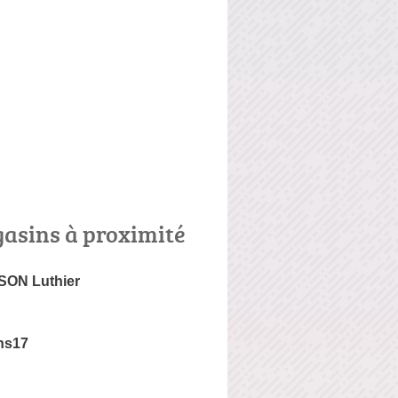
asins à proximité
SON Luthier
ns17