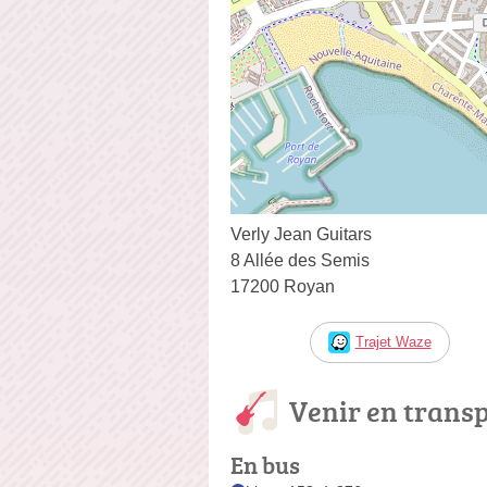
Verly Jean Guitars
8 Allée des Semis
17200 Royan
Trajet Waze
Venir en trans
En bus