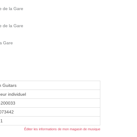
e de la Gare
e de la Gare
la Gare
n Guitars
eur individuel
4200033
073442
21
Éditer les informations de mon magasin de musique