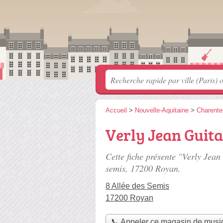
Accueil
>
Nouvelle-Aquitaine
>
Charente
Verly Jean Guita
Cette fiche présente "Verly Jea
semis
, 17200 Royan.
8 Allée des Semis
17200 Royan
📞 Appeler ce magasin de musi