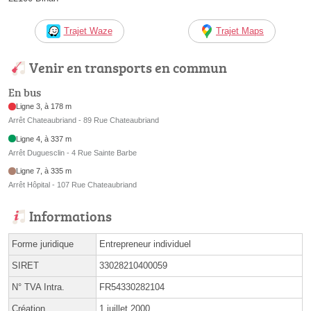
Trajet Waze
Trajet Maps
Venir en transports en commun
En bus
Ligne 3, à 178 m
Arrêt Chateaubriand - 89 Rue Chateaubriand
Ligne 4, à 337 m
Arrêt Duguesclin - 4 Rue Sainte Barbe
Ligne 7, à 335 m
Arrêt Hôpital - 107 Rue Chateaubriand
Informations
Forme juridique
Entrepreneur individuel
SIRET
33028210400059
N° TVA Intra.
FR54330282104
Création
1 juillet 2000