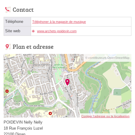
Contact
Téléphone
Téléphoner à la magasin de musique
Site web
www.archets-poidevin.com
Plan et adresse
© contributeurs OpenStreetMap
Corriger l’adresse ou la localisation
POIDEVIN Nelly Nelly
18 Rue François Luzel
22100 Dinan