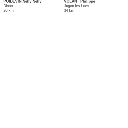
POIDEVIN Nelly Nelly
VOLANT Philippe
Dinan
Jugon-les-Lacs
20 km
34 km