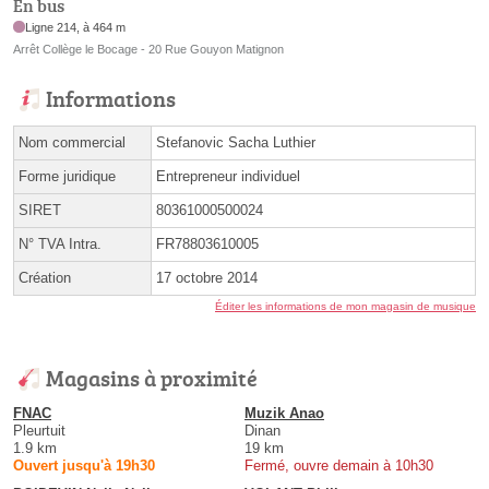
En bus
Ligne 214, à 464 m
Arrêt Collège le Bocage - 20 Rue Gouyon Matignon
Informations
Nom commercial
Stefanovic Sacha Luthier
Forme juridique
Entrepreneur individuel
SIRET
80361000500024
N° TVA Intra.
FR78803610005
Création
17 octobre 2014
Éditer les informations de mon magasin de musique
Magasins à proximité
FNAC
Muzik Anao
Pleurtuit
Dinan
1.9 km
19 km
Ouvert jusqu'à 19h30
Fermé, ouvre demain à 10h30