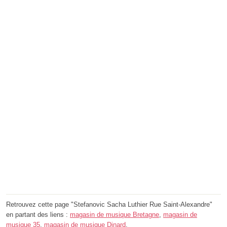
Retrouvez cette page "Stefanovic Sacha Luthier Rue Saint-Alexandre"
en partant des liens :
magasin de musique Bretagne
,
magasin de
musique 35
,
magasin de musique Dinard
.