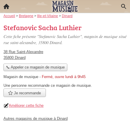
Accueil
>
Bretagne
>
Ille-et-Vilaine
>
Dinard
Stefanovic Sacha Luthier
Cette fiche présente "Stefanovic Sacha Luthier", magasin de musique situé
rue saint-alexandre
, 35800 Dinard.
38 Rue Saint-Alexandre
35800 Dinard
📞 Appeler ce magasin de musique
Magasin de musique
-
Fermé, ouvre lundi à 9h45
Une personne
recommande
ce magasin de musique.
Je recommande
Améliorer cette fiche
Autres magasins de musique à Dinard