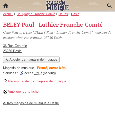
Accueil
>
Bourgogne-Franche-Comté
>
Doubs
>
Dasle
BELEY Paul - Luthier Franche-Comté
Cette fiche présente "BELEY Paul - Luthier Franche-Comté", magasin de
musique situé
rue centrale
, 25230 Dasle.
36 Rue Centrale
25230 Dasle
📞 Appeler ce magasin de musique
Magasin de musique
-
Fermé, ouvre à 9h
Services :
accès
PMR
(parking)
Recommander ce magasin de musique
Améliorer cette fiche
Autres magasins de musique à Dasle