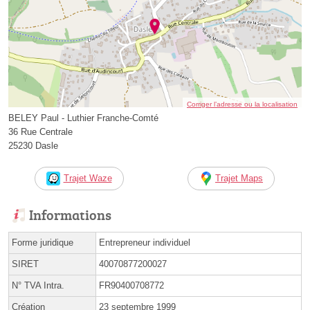
Corriger l’adresse ou la localisation
BELEY Paul - Luthier Franche-Comté
36 Rue Centrale
25230 Dasle
Trajet Waze
Trajet Maps
Informations
Forme juridique
Entrepreneur individuel
SIRET
40070877200027
N° TVA Intra.
FR90400708772
Création
23 septembre 1999