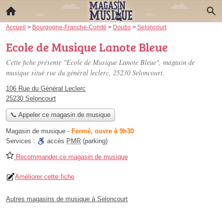
Accueil
>
Bourgogne-Franche-Comté
>
Doubs
>
Seloncourt
Ecole de Musique Lanote Bleue
Cette fiche présente "Ecole de Musique Lanote Bleue", magasin de
musique situé
rue du général leclerc
, 25230 Seloncourt.
106 Rue du Général Leclerc
25230 Seloncourt
📞 Appeler ce magasin de musique
Magasin de musique
-
Fermé, ouvre à 9h30
Services :
accès
PMR
(parking)
Recommander ce magasin de musique
Améliorer cette fiche
Autres magasins de musique à Seloncourt