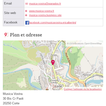
Email
musica-vostraⓐwanadoo.fr
www.musica-vostra.fr
Site web
musica-vostra.business.site
Facebook
facebook.com/musicavostra.ericalbertini/
Plan et adresse
© contributeurs OpenStreetMap
Corriger l’adresse ou la localisation
Musica Vostra
30 Bis Cr Paoli
20250 Corte