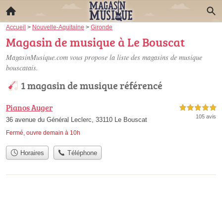
Accueil
>
Nouvelle-Aquitaine
>
Gironde
Magasin de musique à Le Bouscat
MagasinMusique.com vous propose la liste des
magasins de musique
bouscatais
.
1 magasin de musique référencé
Pianos Auger
5,0 étoiles sur 5
105 avis
36 avenue du Général Leclerc, 33110 Le Bouscat
Fermé, ouvre demain à 10h
Horaires
Téléphone