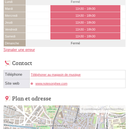
Lundi
Fermé
Mardi
11h30 - 18h30
Mercredi
11h30 - 18h30
Jeudi
11h30 - 18h30
Vendredi
11h30 - 18h30
Samedi
11h30 - 18h30
Dimanche
Fermé
Signaler une erreur
Contact
Téléphone
Téléphoner au magasin de musique
Site web
www.notesorphee.com
Plan et adresse
© contributeurs OpenStreetMap