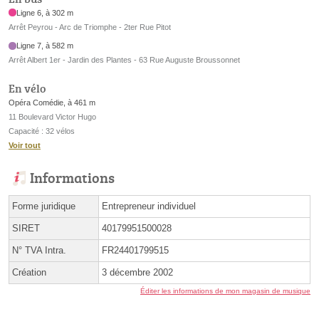
Ligne 6, à 302 m
Arrêt Peyrou - Arc de Triomphe - 2ter Rue Pitot
Ligne 7, à 582 m
Arrêt Albert 1er - Jardin des Plantes - 63 Rue Auguste Broussonnet
En vélo
Opéra Comédie, à 461 m
11 Boulevard Victor Hugo
Capacité : 32 vélos
Voir tout
Informations
Forme juridique
Entrepreneur individuel
SIRET
40179951500028
N° TVA Intra.
FR24401799515
Création
3 décembre 2002
Éditer les informations de mon magasin de musique