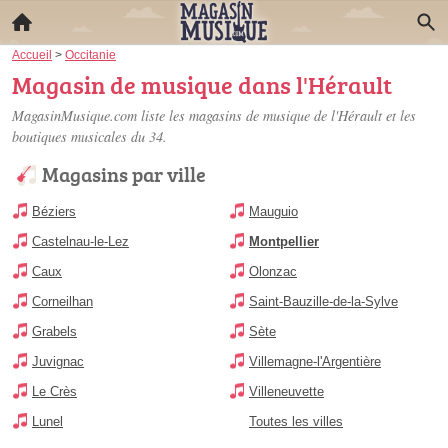
Accueil
>
Occitanie
Magasin de musique dans l'Hérault
MagasinMusique.com liste les
magasins de musique de l'Hérault
et les
boutiques musicales du 34.
Magasins par ville
Béziers
Mauguio
Castelnau-le-Lez
Montpellier
Caux
Olonzac
Corneilhan
Saint-Bauzille-de-la-Sylve
Grabels
Sète
Juvignac
Villemagne-l'Argentière
Le Crès
Villeneuvette
Lunel
Toutes les villes