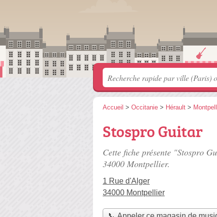
Accueil
>
Occitanie
>
Hérault
>
Montpell
Stospro Guitar
Cette fiche présente "Stospro G
34000 Montpellier.
1 Rue d'Alger
34000 Montpellier
📞 Appeler ce magasin de musi