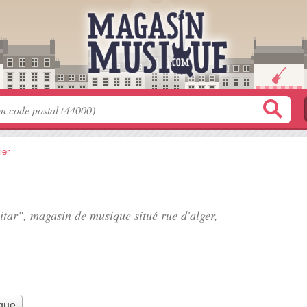
ier
uitar", magasin de musique situé
rue d'alger
,
que