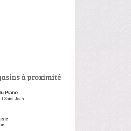
asins à proximité
du Piano
d Saint-Jean
usic
dun