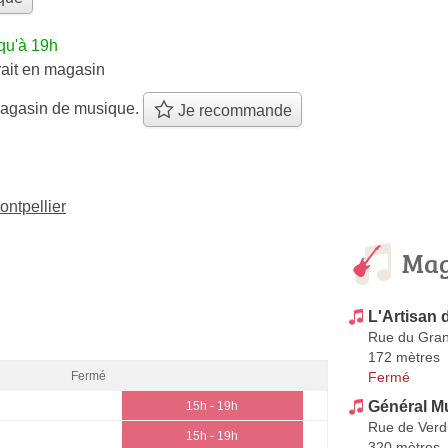
qu'à 19h
rait en magasin
agasin de musique.
Je recommande
ntpellier
Mag
L'Artisan 
Rue du Gran
172 mètres
Fermé
Fermé
Général M
15h - 19h
Rue de Ver
15h - 19h
320 mètres