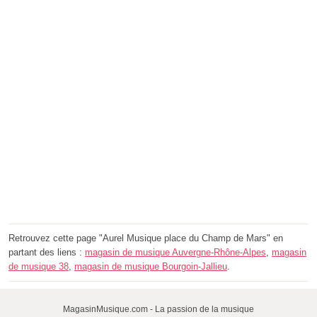
Retrouvez cette page "Aurel Musique place du Champ de Mars" en
partant des liens :
magasin de musique Auvergne-Rhône-Alpes
,
magasin
de musique 38
,
magasin de musique Bourgoin-Jallieu
.
MagasinMusique.com - La passion de la musique