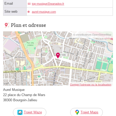
Email
top-musiqueⓐwanadoo.fr
Site web
aurel-musique.com
Plan et adresse
© contributeurs OpenStreetMap
Corriger l’adresse ou la localisation
Aurel Musique
22 place du Champ de Mars
38300 Bourgoin-Jallieu
Trajet Waze
Trajet Maps