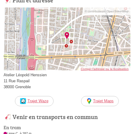
© contributeurs OpenStreetMap
Corriger l’adresse ou la localisation
Atelier Léopold Henssien
11 Rue Raspail
38000 Grenoble
Trajet Waze
Trajet Maps
Venir en transports en commun
En tram
Ligne C, à 287 m