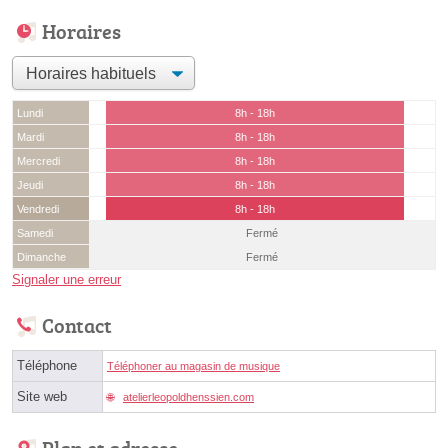
Horaires
Lundi
8h - 18h
Mardi
8h - 18h
Mercredi
8h - 18h
Jeudi
8h - 18h
Vendredi
8h - 18h
Samedi
Fermé
Dimanche
Fermé
Signaler une erreur
Contact
Téléphone
Téléphoner au magasin de musique
Site web
atelierleopoldhenssien.com
Plan et adresse