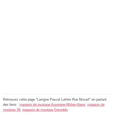
Retrouvez cette page "Lavigne Pascal Luthier Rue Mozart" en partant
des liens :
magasin de musique Auvergne-Rhône-Alpes
,
magasin de
musique 38
,
magasin de musique Grenoble
.