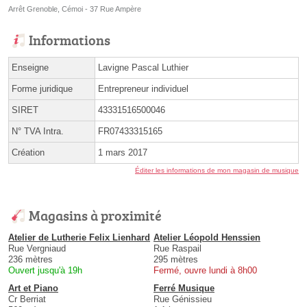
Arrêt Grenoble, Cémoi - 37 Rue Ampère
Informations
Enseigne
Lavigne Pascal Luthier
Forme juridique
Entrepreneur individuel
SIRET
43331516500046
N° TVA Intra.
FR07433315165
Création
1 mars 2017
Éditer les informations de mon magasin de musique
Magasins à proximité
Atelier de Lutherie Felix Lienhard
Atelier Léopold Henssien
Rue Vergniaud
Rue Raspail
236 mètres
295 mètres
Ouvert jusqu'à 19h
Fermé, ouvre lundi à 8h00
Art et Piano
Ferré Musique
Cr Berriat
Rue Génissieu