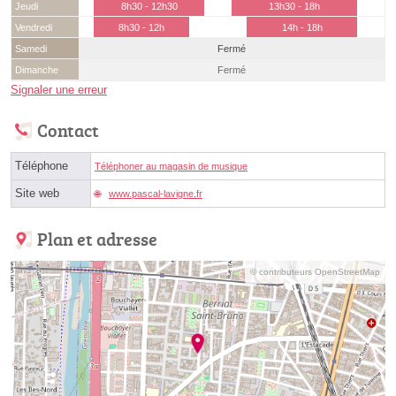
Jeudi
8h30 - 12h30
13h30 - 18h
Vendredi
8h30 - 12h
14h - 18h
Samedi
Fermé
Dimanche
Fermé
Signaler une erreur
Contact
Téléphone
Téléphoner au magasin de musique
Site web
www.pascal-lavigne.fr
Plan et adresse
© contributeurs OpenStreetMap