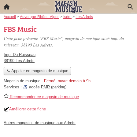
Accueil
>
Auvergne-Rhône-Alpes
>
Isère
>
Les Adrets
FBS Music
Cette fiche présente "FBS Music", magasin de musique situé
imp. du
ruisseau
, 38190 Les Adrets.
Imp. Du Ruisseau
38190 Les Adrets
📞 Appeler ce magasin de musique
Magasin de musique
-
Fermé, ouvre demain à 9h
Services :
accès
PMR
(parking)
Recommander ce magasin de musique
Améliorer cette fiche
Autres magasins de musique aux Adrets