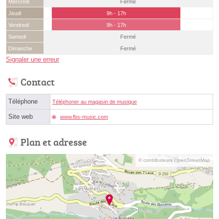
Mercredi
Fermé
Jeudi
9h - 17h
Vendredi
9h - 17h
Samedi
Fermé
Dimanche
Fermé
Signaler une erreur
Contact
Téléphone
Téléphoner au magasin de musique
Site web
www.fbs-music.com
Plan et adresse
© contributeurs OpenStreetMap