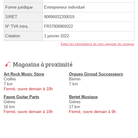
Forme juridique
Entrepreneur individuel
SIRET
90896932200019
N° TVA Intra.
FR37908969322
Création
1 janvier 2022
Éditer les informations de mon magasin de musique
Magasins à proximité
Art Rock Music Store
Orgues Giroud Successeurs
Crolles
Bernin
7 km
7 km
Fermé, ouvre demain à 10h
Fauve Guitar Parts
Bertet Musique
Gières
Gières
16 km
17 km
Fermé, ouvre demain à 10h
Fermé, ouvre demain à 9h