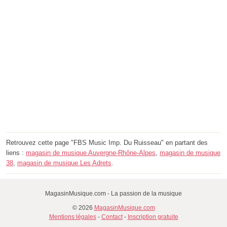
Retrouvez cette page "FBS Music Imp. Du Ruisseau" en partant des
liens :
magasin de musique Auvergne-Rhône-Alpes
,
magasin de musique
38
,
magasin de musique Les Adrets
.
MagasinMusique.com - La passion de la musique
© 2026
MagasinMusique.com
Mentions légales
-
Contact
-
Inscription gratuite