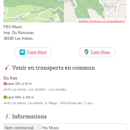
Corriger l’adresse ou la localisation
FBS Music
Imp. Du Ruisseau
38190 Les Adrets
Trajet Waze
Trajet Maps
Venir en transports en commun
En bus
Ligne 325, à 92 m
Arrêt Les Adrets, Les Janolies - Les Janolies
Ligne N94, à 166 m
Arrêt Les Adrets, Les Adrets  le Village - 5414 Route des 7 Laux
Informations
Nom commercial
Fbs Music