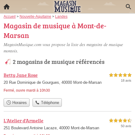
Accueil
>
Nouvelle-Aquitaine
>
Landes
Magasin de musique à Mont-de-
Marsan
MagasinMusique.com vous propose la liste des
magasins de musique
montois
.
2 magasins de musique référencés
Betty Jane Rose
5,0 étoiles sur 5
18 avis
20 Rue Dominique de Gourgues, 40000 Mont-de-Marsan
Fermé, ouvre mardi à 10h30
Horaires
Téléphone
L'Atelier d'Armelle
4,5 étoiles sur 5
50 avis
251 Boulevard Antoine Lacaze, 40000 Mont-de-Marsan