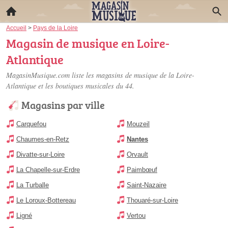
Accueil
>
Pays de la Loire
Magasin de musique en Loire-
Atlantique
MagasinMusique.com liste les
magasins de musique de la Loire-
Atlantique
et les boutiques musicales du 44.
Magasins par ville
Carquefou
Mouzeil
Chaumes-en-Retz
Nantes
Divatte-sur-Loire
Orvault
La Chapelle-sur-Erdre
Paimbœuf
La Turballe
Saint-Nazaire
Le Loroux-Bottereau
Thouaré-sur-Loire
Ligné
Vertou