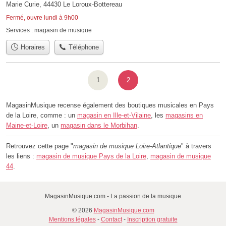
Marie Curie, 44430 Le Loroux-Bottereau
Fermé, ouvre lundi à 9h00
Services :
magasin de musique
Horaires
Téléphone
1
2
MagasinMusique recense également des boutiques musicales en Pays
de la Loire, comme : un
magasin en Ille-et-Vilaine
, les
magasins en
Maine-et-Loire
, un
magasin dans le Morbihan
.
Retrouvez cette page "
magasin de musique Loire-Atlantique
" à travers
les liens :
magasin de musique Pays de la Loire
,
magasin de musique
44
.
MagasinMusique.com - La passion de la musique
© 2026
MagasinMusique.com
Mentions légales
-
Contact
-
Inscription gratuite