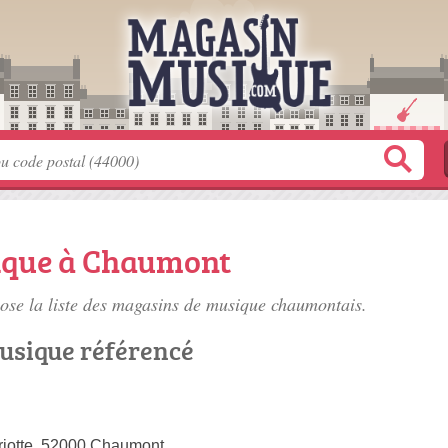
ique à Chaumont
se la liste des
magasins de musique chaumontais
.
usique référencé
riotte, 52000 Chaumont