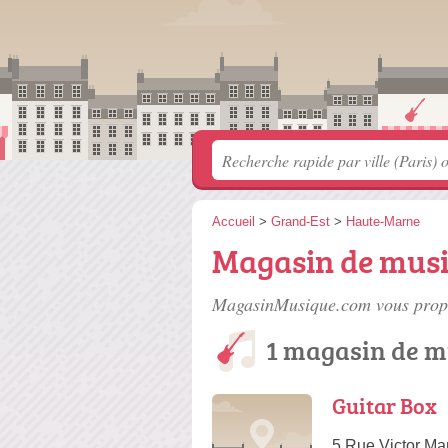
Accueil
>
Grand-Est
>
Haute-Marne
Magasin de mus
MagasinMusique.com vous propo
1 magasin de m
Guitar Box
5 Rue Victor Ma