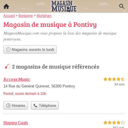
Accueil
>
Bretagne
>
Morbihan
Magasin de musique à Pontivy
MagasinMusique.com vous propose la liste des
magasins de musique
pontivyens
.
Magasins ouverts le lundi
2 magasins de musique référencés
Access Music
4,5 étoiles sur 5
84 avis
14 Rue du Général Quinivet, 56300 Pontivy
Fermé, ouvre demain à 10h
Horaires
Téléphone
Happy Cash
4,0 étoiles sur 5
662 avis