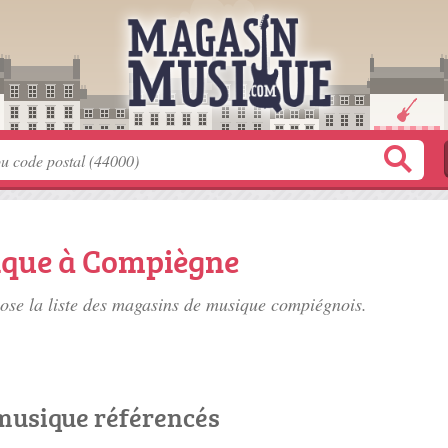
ique à Compiègne
se la liste des
magasins de musique compiégnois
.
musique référencés