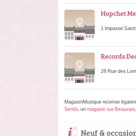
Hopchet Me
1 Impasse Sain
Records De
28 Rue des Lom
MagasinMusique recense égaleme
Senlis
, un
magasin sur Beauvais
Neuf & occasio