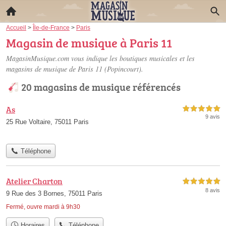
Accueil
>
Île-de-France
>
Paris
Magasin de musique à Paris 11
MagasinMusique.com vous indique les boutiques musicales et les
magasins de musique de Paris 11
(Popincourt).
20 magasins de musique référencés
As
5,0 étoiles sur 5
9 avis
25 Rue Voltaire, 75011 Paris
Téléphone
Atelier Charton
5,0 étoiles sur 5
8 avis
9 Rue des 3 Bornes, 75011 Paris
Fermé, ouvre mardi à 9h30
Horaires
Téléphone