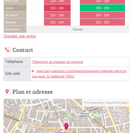
Mercredi
11h - 14h
15h - 20h
Jeudi
11h - 14h
15h - 20h
Vendredi
11h - 14h
15h - 20h
Samedi
11h - 14h
15h - 20h
Dimanche
Fermé
Signaler une erreur
Contact
Téléphone
Téléphoner au magasin de musique
www.harryvapoteur.com/magasins/magasin-cigarette-electroni
Site web
que-paris-11-faidherbe-75011
Plan et adresse
© contributeurs OpenStreetMap