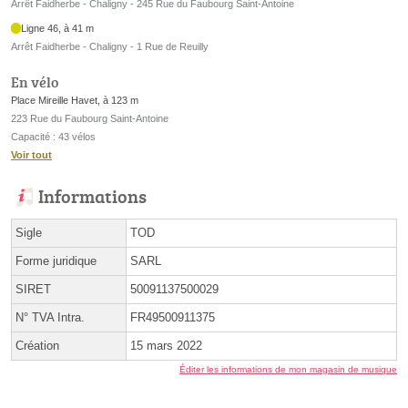
Arrêt Faidherbe - Chaligny - 245 Rue du Faubourg Saint-Antoine
Ligne 46, à 41 m
Arrêt Faidherbe - Chaligny - 1 Rue de Reuilly
En vélo
Place Mireille Havet, à 123 m
223 Rue du Faubourg Saint-Antoine
Capacité : 43 vélos
Voir tout
Informations
Sigle
TOD
Forme juridique
SARL
SIRET
50091137500029
N° TVA Intra.
FR49500911375
Création
15 mars 2022
Éditer les informations de mon magasin de musique