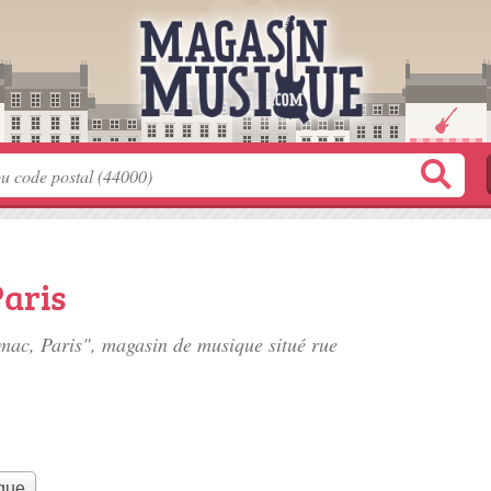
aris
amac, Paris", magasin de musique situé
rue
que