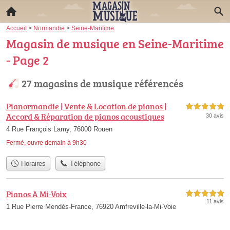
Accueil
>
Normandie
>
Seine-Maritime
Magasin de musique en Seine-Maritime
- Page 2
27 magasins de musique référencés
Pianormandie | Vente & Location de pianos |
5,0 étoiles sur 5
Accord & Réparation de pianos acoustiques
30 avis
4 Rue François Lamy, 76000 Rouen
Fermé, ouvre demain à 9h30
Horaires
Téléphone
Pianos A Mi-Voix
5,0 étoiles sur 5
11 avis
1 Rue Pierre Mendès-France, 76920 Amfreville-la-Mi-Voie