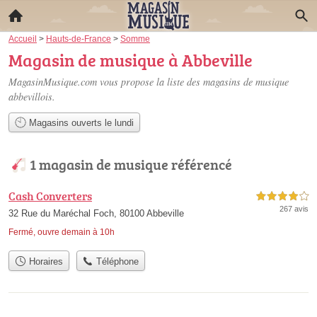
Accueil
>
Hauts-de-France
>
Somme
Magasin de musique à Abbeville
MagasinMusique.com vous propose la liste des
magasins de musique
abbevillois
.
Magasins ouverts le lundi
1 magasin de musique référencé
Cash Converters
4,0 étoiles sur 5
267 avis
32 Rue du Maréchal Foch, 80100 Abbeville
Fermé, ouvre demain à 10h
Horaires
Téléphone