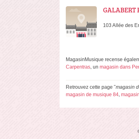
GALABERT R
103 Allée des E
MagasinMusique recense égaleme
Carpentras
, un
magasin dans Per
Retrouvez cette page "
magasin d
magasin de musique 84
,
magasin