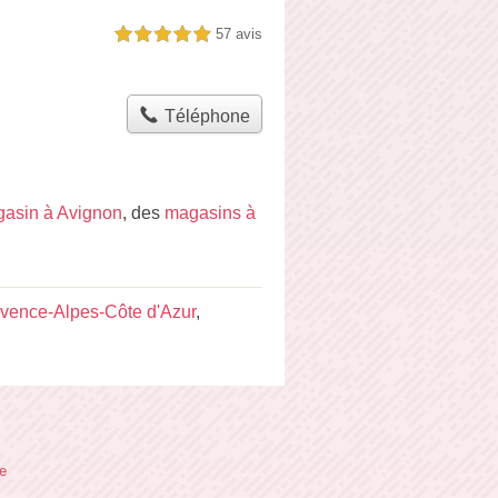
57 avis
5,0 étoiles sur 5
Téléphone
asin à Avignon
, des
magasins à
vence-Alpes-Côte d'Azur
,
te