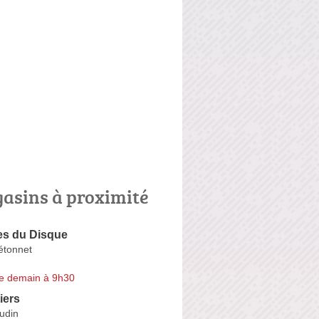
asins à proximité
s du Disque
étonnet
e demain à 9h30
iers
udin