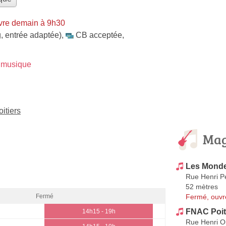
vre demain à 9h30
, entrée adaptée)
,
CB acceptée
,
 musique
itiers
Mag
Les Monde
Rue Henri P
52 mètres
Fermé, ouvr
Fermé
FNAC Poit
14h15 - 19h
Rue Henri O