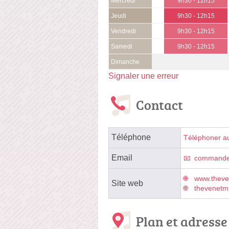
Mercredi
9h30 - 12h15
Jeudi
9h30 - 12h15
Vendredi
9h30 - 12h15
Samedi
9h30 - 12h15
Dimanche
Signaler une erreur
Contact
Téléphone
Téléphoner a
Email
commandeⓐ
www.theve
Site web
thevenetmu
Plan et adresse