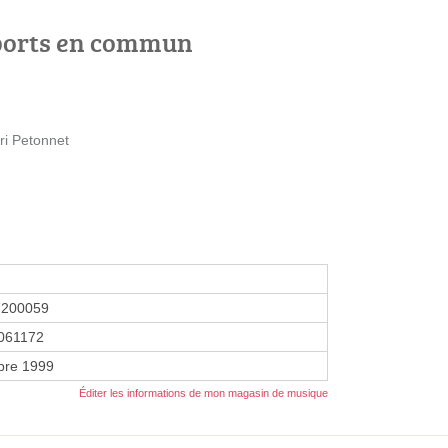
ports en commun
ri Petonnet
7200059
061172
bre 1999
Éditer les informations de mon magasin de musique