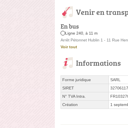
Venir en trans
En bus
Ligne 240, à 11 m
Arrêt Pétonnet Hublin 1 - 11 Rue Hen
Voir tout
Informations
Forme juridique
SARL
SIRET
3270611
N° TVA Intra.
FR10327
Création
1 septem