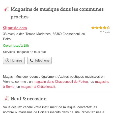
Magasins de musique dans les communes
proches
Sljmusic.com
4,5 étoiles sur 5
513 avis
33 avenue des Temps Modernes, 86360 Chasseneuil-du-
Poitou
Ouvert jusqu'à 18h
Services :
magasin de musique
Horaires
Téléphone
MagasinMusique recense également d'autres boutiques musicales en
Vienne, comme : un
magasin dans Chasseneuil-du-Poitou
, les
magasins
à Berrie
, un
magasin à Châtellerault
.
Neuf & occasion
Vous désirez vendre votre instrument de musique, contactez les
nombreux magasins de Poitiers inscrits dans ce site. N'hésitez pas à