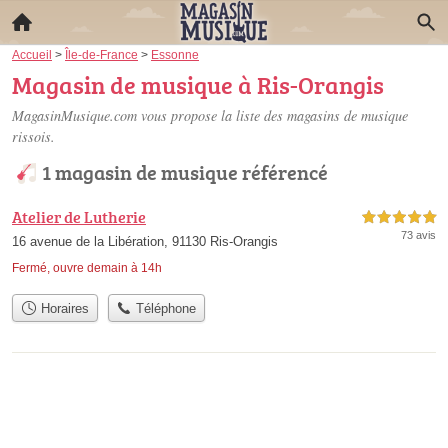
Accueil
>
Île-de-France
>
Essonne
Magasin de musique à Ris-Orangis
MagasinMusique.com vous propose la liste des
magasins de musique
rissois
.
1 magasin de musique référencé
Atelier de Lutherie
5,0 étoiles sur 5
73 avis
16 avenue de la Libération, 91130 Ris-Orangis
Fermé, ouvre demain à 14h
Horaires
Téléphone