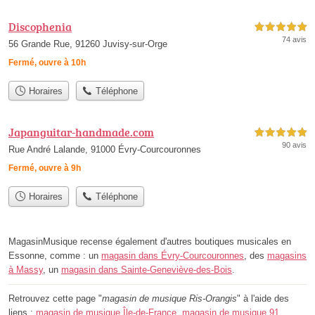
Discophenia
5,0 étoiles sur 5
74 avis
56 Grande Rue, 91260 Juvisy-sur-Orge
Fermé, ouvre à 10h
Horaires
Téléphone
Japanguitar-handmade.com
5,0 étoiles sur 5
90 avis
Rue André Lalande, 91000 Évry-Courcouronnes
Fermé, ouvre à 9h
Horaires
Téléphone
MagasinMusique recense également d'autres boutiques musicales en
Essonne, comme : un
magasin dans Évry-Courcouronnes
, des
magasins
à Massy
, un
magasin dans Sainte-Geneviève-des-Bois
.
Retrouvez cette page "
magasin de musique Ris-Orangis
" à l'aide des
liens :
magasin de musique Île-de-France
,
magasin de musique 91
,