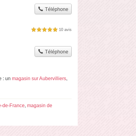
Téléphone
10 avis
5,0 étoiles sur 5
Téléphone
e : un
magasin sur Aubervilliers
,
e-de-France
,
magasin de